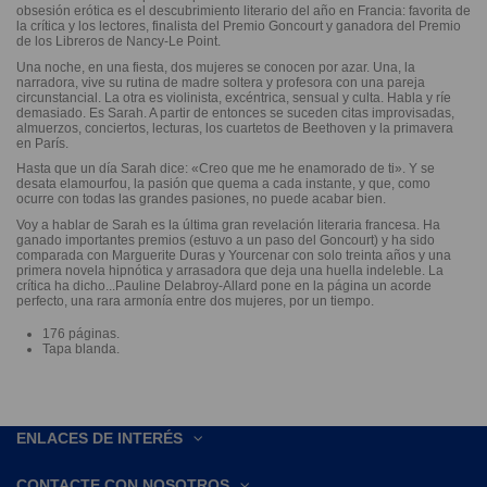
obsesión erótica es el descubrimiento literario del año en Francia: favorita de
la crítica y los lectores, finalista del Premio Goncourt y ganadora del Premio
de los Libreros de Nancy-Le Point.
Una noche, en una fiesta, dos mujeres se conocen por azar. Una, la
narradora, vive su rutina de madre soltera y profesora con una pareja
circunstancial. La otra es violinista, excéntrica, sensual y culta. Habla y ríe
demasiado. Es Sarah. A partir de entonces se suceden citas improvisadas,
almuerzos, conciertos, lecturas, los cuartetos de Beethoven y la primavera
en París.
Hasta que un día Sarah dice: «Creo que me he enamorado de ti». Y se
desata elamourfou, la pasión que quema a cada instante, y que, como
ocurre con todas las grandes pasiones, no puede acabar bien.
Voy a hablar de Sarah es la última gran revelación literaria francesa. Ha
ganado importantes premios (estuvo a un paso del Goncourt) y ha sido
comparada con Marguerite Duras y Yourcenar con solo treinta años y una
primera novela hipnótica y arrasadora que deja una huella indeleble. La
crítica ha dicho...Pauline Delabroy-Allard pone en la página un acorde
perfecto, una rara armonía entre dos mujeres, por un tiempo.
176 páginas.
Tapa blanda.
ENLACES DE INTERÉS
CONTACTE CON NOSOTROS