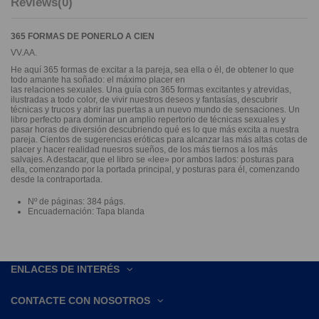
Reviews
(0)
365 FORMAS DE PONERLO A CIEN
VV.AA.
He aquí 365 formas de excitar a la pareja, sea ella o él, de obtener lo que
todo amante ha soñado: el máximo placer en
las relaciones sexuales. Una guía con 365 formas excitantes y atrevidas,
ilustradas a todo color, de vivir nuestros deseos y fantasías, descubrir
técnicas y trucos y abrir las puertas a un nuevo mundo de sensaciones. Un
libro perfecto para dominar un amplio repertorio de técnicas sexuales y
pasar horas de diversión descubriendo qué es lo que más excita a nuestra
pareja. Cientos de sugerencias eróticas para alcanzar las más altas cotas de
placer y hacer realidad nuesros sueños, de los más tiernos a los más
salvajes. A destacar, que el libro se «lee» por ambos lados: posturas para
ella, comenzando por la portada principal, y posturas para él, comenzando
desde la contraportada.
Nº de páginas: 384 págs.
Encuadernación: Tapa blanda
ENLACES DE INTERÉS
CONTACTE CON NOSOTROS