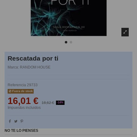
Rescatada por ti
Marca:
RANDOM HOUSE
Referencia
29733
Fuera de stock
16,01 €
18,62 €
-14%
Impuestos incluidos
NO TE LO PIENSES