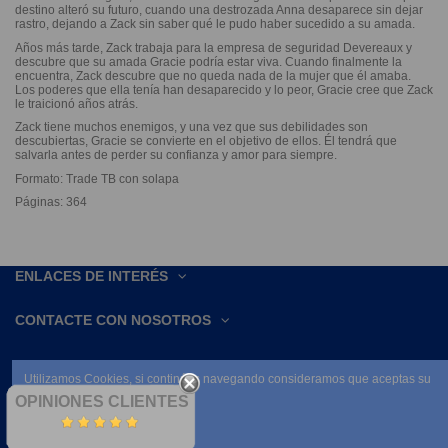
destino alteró su futuro, cuando una destrozada Anna desaparece sin dejar
rastro, dejando a Zack sin saber qué le pudo haber sucedido a su amada.
Años más tarde, Zack trabaja para la empresa de seguridad Devereaux y
descubre que su amada Gracie podría estar viva. Cuando finalmente la
encuentra, Zack descubre que no queda nada de la mujer que él amaba.
Los poderes que ella tenía han desaparecido y lo peor, Gracie cree que Zack
le traicionó años atrás.
Zack tiene muchos enemigos, y una vez que sus debilidades son
descubiertas, Gracie se convierte en el objetivo de ellos. Él tendrá que
salvarla antes de perder su confianza y amor para siempre.
Formato: Trade TB con solapa
Páginas: 364
ENLACES DE INTERÉS
CONTACTE CON NOSOTROS
Utilizamos Cookies, si continúas navegando consideramos que aceptas su
uso.
OPINIONES CLIENTES
Leer condiciones