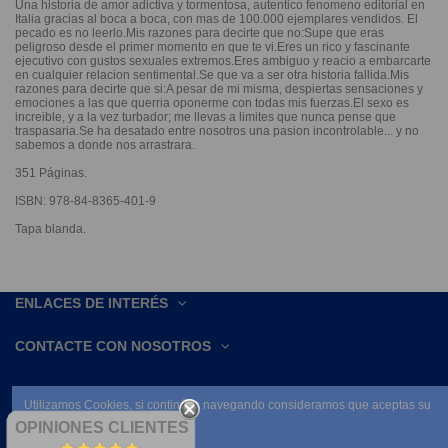
Una historia de amor adictiva y tormentosa, autentico fenomeno editorial en
Italia gracias al boca a boca, con mas de 100.000 ejemplares vendidos. El
pecado es no leerlo.Mis razones para decirte que no:Supe que eras
peligroso desde el primer momento en que te vi.Eres un rico y fascinante
ejecutivo con gustos sexuales extremos.Eres ambiguo y reacio a embarcarte
en cualquier relacion sentimental.Se que va a ser otra historia fallida.Mis
razones para decirte que si:A pesar de mi misma, despiertas sensaciones y
emociones a las que querria oponerme con todas mis fuerzas.El sexo es
increible, y a la vez turbador; me llevas a limites que nunca pense que
traspasaria.Se ha desatado entre nosotros una pasion incontrolable... y no
sabemos a donde nos arrastrara.
351 Páginas.
ISBN: 978-84-8365-401-9
Tapa blanda.
ENLACES DE INTERÉS
CONTACTE CON NOSOTROS
Utilizamos Cookies, si continúas navegando consideramos que aceptas su
uso.
OPINIONES CLIENTES