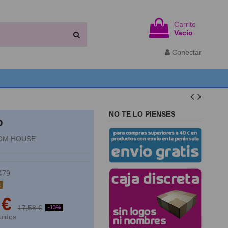
Carrito
Vacío
Conectar
NO TE LO PIENSES
o
OM HOUSE
479
k
 €
17,58 €
-13%
uidos