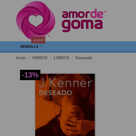
sexdoll
SEXDOLLS
Inicio
VARIOS
LIBROS
Deseado
-13%