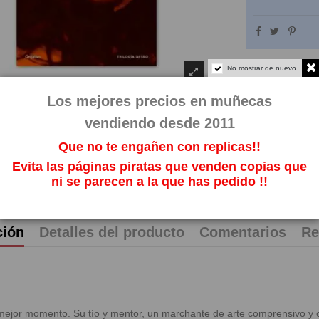
No mostrar de nuevo.
Los mejores precios en muñecas
vendiendo desde 2011
Que no te engañen con replicas!!
Evita las páginas piratas que venden copias que
ni se parecen a la que has pedido !!
ción
Detalles del producto
Comentarios
Re
mejor momento. Su tío y mentor, un marchante de arte comprensivo y cu