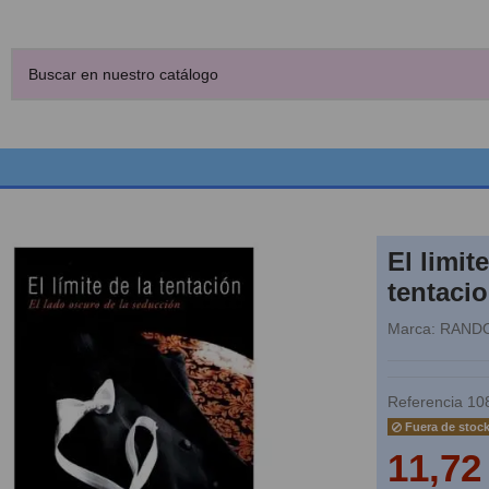
El limite
tentaci
Marca:
RAND
Referencia
10
Fuera de stoc
11,72