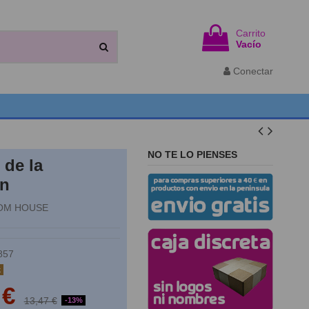
Carrito
Vacío
Conectar
NO TE LO PIENSES
 de la
on
OM HOUSE
857
k
 €
13,47 €
-13%