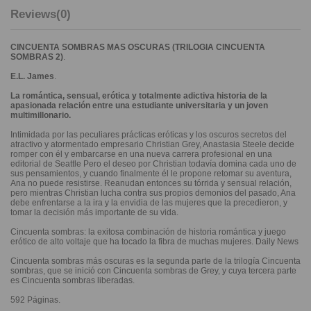
Reviews
(0)
CINCUENTA SOMBRAS MAS OSCURAS (TRILOGIA CINCUENTA
SOMBRAS 2)
.
E.L. James
.
La romántica, sensual, erótica y totalmente adictiva historia de la
apasionada relación entre una estudiante universitaria y un joven
multimillonario.
Intimidada por las peculiares prácticas eróticas y los oscuros secretos del
atractivo y atormentado empresario Christian Grey, Anastasia Steele decide
romper con él y embarcarse en una nueva carrera profesional en una
editorial de Seattle Pero el deseo por Christian todavía domina cada uno de
sus pensamientos, y cuando finalmente él le propone retomar su aventura,
Ana no puede resistirse. Reanudan entonces su tórrida y sensual relación,
pero mientras Christian lucha contra sus propios demonios del pasado, Ana
debe enfrentarse a la ira y la envidia de las mujeres que la precedieron, y
tomar la decisión más importante de su vida.
Cincuenta sombras: la exitosa combinación de historia romántica y juego
erótico de alto voltaje que ha tocado la fibra de muchas mujeres. Daily News
Cincuenta sombras más oscuras es la segunda parte de la trilogía Cincuenta
sombras, que se inició con Cincuenta sombras de Grey, y cuya tercera parte
es Cincuenta sombras liberadas.
592 Páginas.