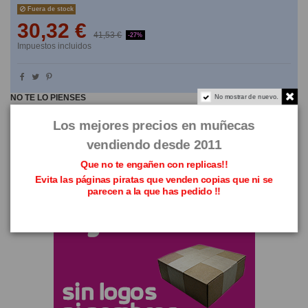
Fuera de stock
30,32 €
41,53 €
-27%
Impuestos incluidos
No mostrar de nuevo.
NO TE LO PIENSES
Los mejores precios en muñecas
vendiendo desde 2011
Que no te engañen con replicas!!
Evita las páginas piratas que venden copias que ni se
parecen a la que has pedido !!