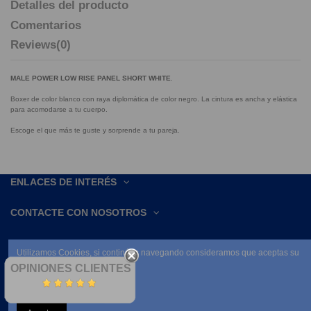
Detalles del producto
Comentarios
Reviews
(0)
MALE POWER LOW RISE PANEL SHORT WHITE
.
Boxer de color blanco con raya diplomática de color negro. La cintura es ancha y elástica
para acomodarse a tu cuerpo.
Escoge el que más te guste y sorprende a tu pareja.
ENLACES DE INTERÉS
CONTACTE CON NOSOTROS
Utilizamos Cookies, si continúas navegando consideramos que aceptas su
uso.
OPINIONES CLIENTES
Leer condiciones