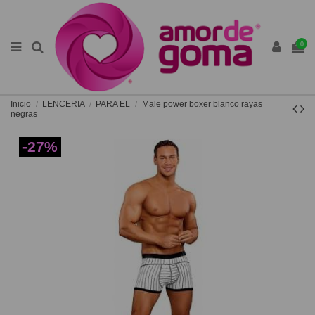
0
Inicio
LENCERIA
PARA EL
Male power boxer blanco rayas
negras
-27%