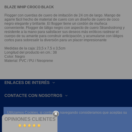
BLAZE WHIP CROCO BLACK
Flogger con cuerdas de cuero de imitación de 24 cm de largo. Mango de
agarre fácil hecho de material de cuero con un diseño de cuero de coco
negro elegante y brillante. El flogger tiene un cordón de muñeca
conveniente. Flogger de látigo negro con aspecto de cuero Strandsstrong y
resistente a la mano para satisfacer sus deseos más eróticos rastrear el
cuerpo de su amante para construir anticipación, y acumularse con látigos
cortos para sobresalir la diversión para un placer impresionante
Medidas de la caja: 23,5 x 7,5 x 3,5cm
Longitud del producto en cm.: 38
Color: Negro
Material: PVC / PU / Neoprene
ENLACES DE INTERÉS
CONTACTE CON NOSOTROS
Utilizamos Cookies, si continúas navegando consideramos que aceptas su
uso.
OPINIONES CLIENTES
Leer condiciones