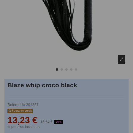
Blaze whip croco black
Referencia
391857
Fuera de stock
13,23 €
16,54 €
-20%
Impuestos incluidos