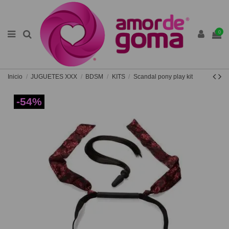
0
Inicio
JUGUETES XXX
BDSM
KITS
Scandal pony play kit
-54%