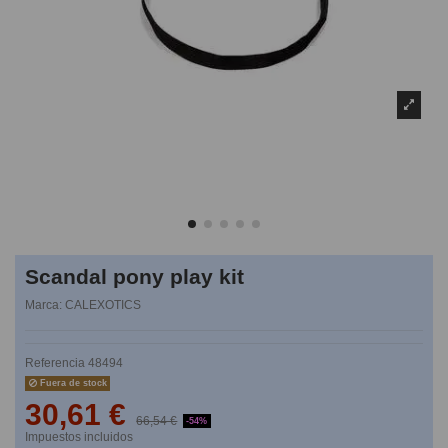
Scandal pony play kit
Marca:
CALEXOTICS
Referencia
48494
Fuera de stock
30,61 €
66,54 €
-54%
Impuestos incluidos