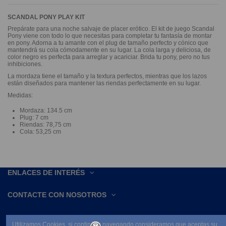
SCANDAL PONY PLAY KIT
Prepárate para una noche salvaje de placer erótico. El kit de juego Scandal
Pony viene con todo lo que necesitas para completar tu fantasía de montar
en pony. Adorna a tu amante con el plug de tamaño perfecto y cónico que
mantendrá su cola cómodamente en su lugar. La cola larga y deliciosa, de
color negro es perfecta para arreglar y acariciar. Brida tu pony, pero no tus
inhibiciones.
La mordaza tiene el tamaño y la textura perfectos, mientras que los lazos
están diseñados para mantener las riendas perfectamente en su lugar.
Medidas:
Mordaza: 134.5 cm
Plug: 7 cm
Riendas: 78,75 cm
Cola: 53,25 cm
ENLACES DE INTERÉS
CONTACTE CON NOSOTROS
Utilizamos Cookies, si continúas navegando consideramos que aceptas su