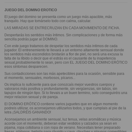
JUEGO DEL DOMINO EROTICO
El juego del domino se presenta como un juego más apacible, más
tranquilo. Hay que tomárselo todo con calma, calcular.
LAS MIRADAS SE ENTRECRUZAN EN CADA MOVIMIENTO DE FICHA.
Despertarás los sentidos más íntimos. Sin complicaciones y de forma más
sencilla podrás jugar al DOMINO.
Con este juego tratamos de despetar los sentidos más intimos de cada
jugador. El entrenemiento te llevará a un entorno altamente sensual donde
los sentidos más escondidos brotarán a flor de piel, no será una excusa la
falta de la líbido o decir que el estrás es el causante de tu inapetencia
sexual,probablemente lo sean, pero con EL JUEGO DEL DOMINO ERÓTICO
esos síntomas desparecen.
Sus contadicciones son las más apetecibles para la ocasión, sensible para
el momento, sensuales, morbosos, pícaros...
Os implica lo suficiente para que conozcaís mejor vuestros cuerpos y
valoraros más positiva y profundamente, sin vergüenzas, sin tabús, sin
tapujos de ningún tipo. Si lo llevais a un buen termino, solo conseguiréis una
mejor relacion sexual y de pareja.
El DOMINO ERÓTICO contiene varios juguetes que en algun momento
podreis utilizar, os aconsejamos utilizarlos todos, y que cumplais al pie de la
letra ¡SALDRÉIS GANANDO!
Aconsejamos un ambiente sensual, luz tenua, velas aromáticas y música
acorde con el momento, deberan estar vestidos y calzados ya sean en
pijama, ropa cotidiana o con ropa de verano. Necesitais tener preparado
fresas, plátanos, bebida para chupito y cava, chuches y algunos comestibles