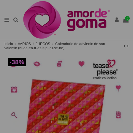
0
Inicio
VARIOS
JUEGOS
Calendario de adviento de san
valentin (nl-de-en-fr-es-it-pl-ru-se-no)
-38%