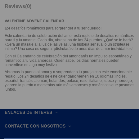
Reviews
(0)
VALENTINE ADVENT CALENDAR
¡24 desafíos románticos para sorprender a tu ser querido!
Este calendario de celebración del amor está repleto de desafíos románticos
para ti y tu amante. Cada día, abres una de las 24 puertas. ¿Qué se te hará?
¿Será un masaje a la luz de las velas, una historia sensual o un striptease
íntimo? Una cosa es segura: ¡disfrutarás de unos días de amor inolvidables!
Con el Calendario de celebración del amor darás un impulso espontáneo y
romántico a tu vida amorosa. Quién sabe, los días normales pueden
convertirse en algo muy festivo.
Abramos la puerta al amor y a sorprender a tu pareja con este emocionante
regalo. Los 24 desafíos de este calendario vienen en 10 idiomas: inglés,
español, francés, alemán, holandés, polaco, ruso, italiano, sueco y noruego,
y abren la puerta a momentos aún más amorosos y románticos que pasamos
juntos.
ENLACES DE INTERÉS
CONTACTE CON NOSOTROS