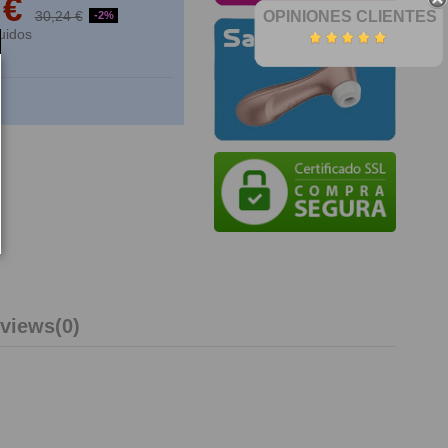
 €
30,24 €
OPINIONES CLIENTES
-2%
uidos
views
(0)