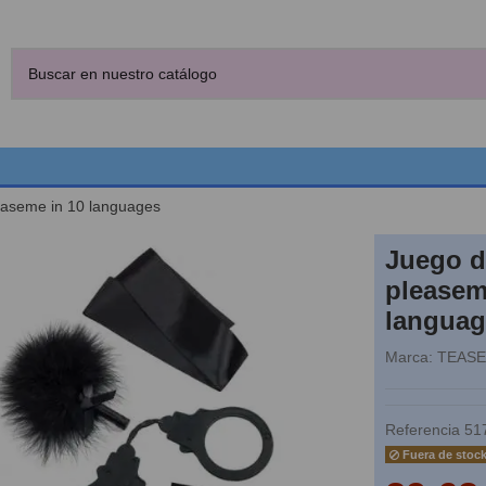
easeme in 10 languages
Juego d
pleasem
languag
Marca:
TEASE
Referencia
51
Fuera de stoc