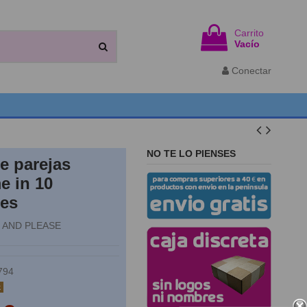
Carrito
Vacío
Conectar
NO TE LO PIENSES
e parejas
e in 10
es
 AND PLEASE
794
k