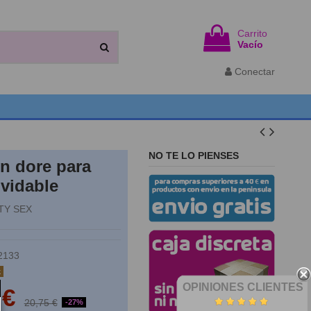
Carrito
Vacío
Conectar
NO TE LO PIENSES
n dore para
lvidable
TY SEX
2133
k
OPINIONES CLIENTES
 €
20,75 €
-27%