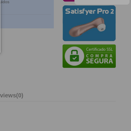
uidos
views
(0)