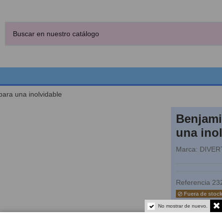
ara una inolvidable
Benjami
una ino
Marca:
DIVER
Referencia
23
Fuera de stoc
15,14
No mostrar de nuevo.