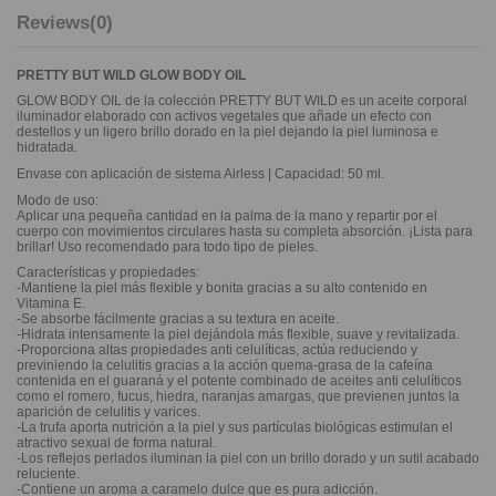
Reviews
(0)
PRETTY BUT WILD GLOW BODY OIL
GLOW BODY OIL de la colección PRETTY BUT WILD es un aceite corporal
iluminador elaborado con activos vegetales que añade un efecto con
destellos y un ligero brillo dorado en la piel dejando la piel luminosa e
hidratada.
Envase con aplicación de sistema Airless | Capacidad: 50 ml.
Modo de uso:
Aplicar una pequeña cantidad en la palma de la mano y repartir por el
cuerpo con movimientos circulares hasta su completa absorción. ¡Lista para
brillar! Uso recomendado para todo tipo de pieles.
Características y propiedades:
-Mantiene la piel más flexible y bonita gracias a su alto contenido en
Vitamina E.
-Se absorbe fácilmente gracias a su textura en aceite.
-Hidrata intensamente la piel dejándola más flexible, suave y revitalizada.
-Proporciona altas propiedades anti celulíticas, actúa reduciendo y
previniendo la celulitis gracias a la acción quema-grasa de la cafeína
contenida en el guaraná y el potente combinado de aceites anti celulíticos
como el romero, fucus, hiedra, naranjas amargas, que previenen juntos la
aparición de celulitis y varices.
-La trufa aporta nutrición a la piel y sus partículas biológicas estimulan el
atractivo sexual de forma natural.
-Los reflejos perlados iluminan la piel con un brillo dorado y un sutil acabado
reluciente.
-Contiene un aroma a caramelo dulce que es pura adicción.