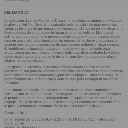
DEL MAR DIVA
La colección divertida California Dreaming trae lujosos sueños a la vida con
la atrevida Del Mar Diva. El masajeador potente está listo para revivir tus
fantasías favoritas de un romance de verano con 10 funciones de vibración y
3 velocidades de empuje que te harán temblar las rodillas. Mientras el
estimulador parpadeante te provoca, el eje bulboso y la punta redondeada
ofrecen una profunda estimulación de empuje. El eje tiene una acción de
empuje potente para asegurarse de que siempre golpees el lugar correcto.
El tembloroso estimulador utiliza un motor de vibración potente para
proporcionar una estimulación externa deliciosa. El estimulador flexible se
puede usar independientemente de la función de empuje para un placer
totalmente personalizado.
¡Las giros que sacuden las rodillas empaquetadas en esta vibración
divertida no son para los débiles de corazón! Los motores de doble potencia
producen vibraciones profundas y potentes empujes. Conecta el cable USB
proporcionado al puerto de carga auto sellado para recargar tu pasión en
2.5 horas.
Emociónate con hasta 90 minutos de intenso placer. Para controlar la
estimulación de manera sencilla, el elegante panel de control de 3 botones
te permite operar de forma independiente las opciones de vibración y
empuje. El chip de memoria de alta tecnología recuerda exactamente cómo
te gusta y reanuda la reproducción en la última función utilizada.
Características:
Dimensiones del producto 9.5 x 3.25 cm (shaft) | 3.75 x 2 cm (stimulator)
Vibrando No
Modos de vibración 10