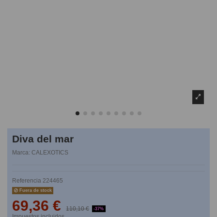
Diva del mar
Marca:
CALEXOTICS
Referencia
224465
Fuera de stock
69,36 €
110,10 €
-37%
Impuestos incluidos