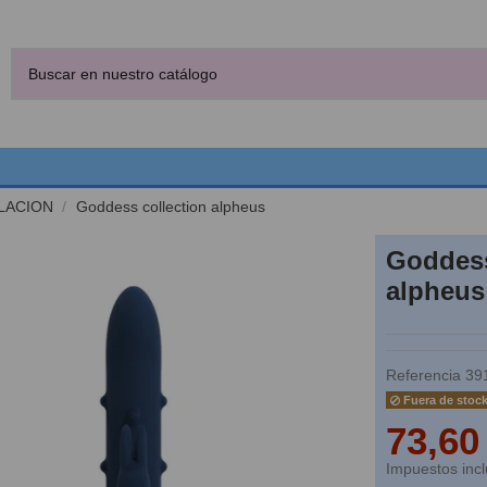
LACION
Goddess collection alpheus
Goddess
alpheus
Referencia
39
Fuera de stoc
73,60
Impuestos incl