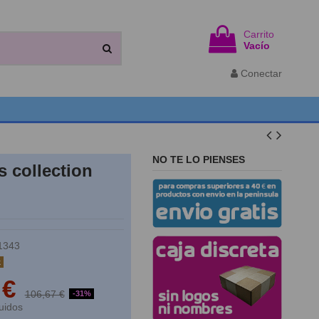
Carrito
Vacío
Conectar
NO TE LO PIENSES
 collection
1343
k
 €
106,67 €
-31%
uidos