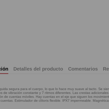
ción
Detalles del producto
Comentarios
Re
quida segura para el cuerpo, lo que lo hace muy suave al tacto. Se sie
eles de vibración constante y 7 ritmos diferentes. Las crestas adicional
ción de cuentas móviles. Hay cuentas en el eje que siguen los movimiento
r de cuentas. Estimulador de clítoris flexible. IPX7 impermeable. Magné