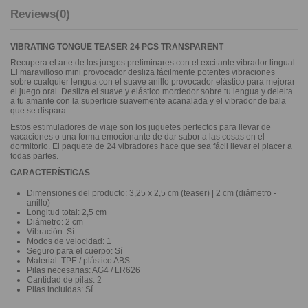
Reviews
(0)
VIBRATING TONGUE TEASER 24 PCS TRANSPARENT
Recupera el arte de los juegos preliminares con el excitante vibrador lingual.
El maravilloso mini provocador desliza fácilmente potentes vibraciones
sobre cualquier lengua con el suave anillo provocador elástico para mejorar
el juego oral. Desliza el suave y elástico mordedor sobre tu lengua y deleita
a tu amante con la superficie suavemente acanalada y el vibrador de bala
que se dispara.
Estos estimuladores de viaje son los juguetes perfectos para llevar de
vacaciones o una forma emocionante de dar sabor a las cosas en el
dormitorio. El paquete de 24 vibradores hace que sea fácil llevar el placer a
todas partes.
CARACTERÍSTICAS
Dimensiones del producto: 3,25 x 2,5 cm (teaser) | 2 cm (diámetro -
anillo)
Longitud total: 2,5 cm
Diámetro: 2 cm
Vibración: Sí
Modos de velocidad: 1
Seguro para el cuerpo: Sí
Material: TPE / plástico ABS
Pilas necesarias: AG4 / LR626
Cantidad de pilas: 2
Pilas incluidas: Sí