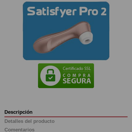
Descripción
Detalles del producto
Comentarios