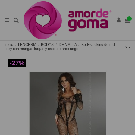
0
Inicio
LENCERIA
BODYS
DE MALLA
Bodystocking de red
sexy con mangas largas y escote barco negro
-27%