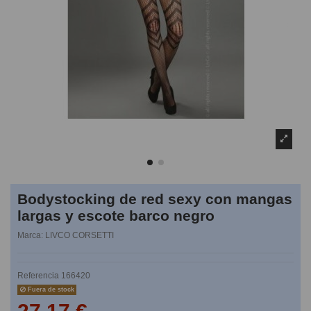
Bodystocking de red sexy con mangas
largas y escote barco negro
Marca:
LIVCO CORSETTI
Referencia
166420
Fuera de stock