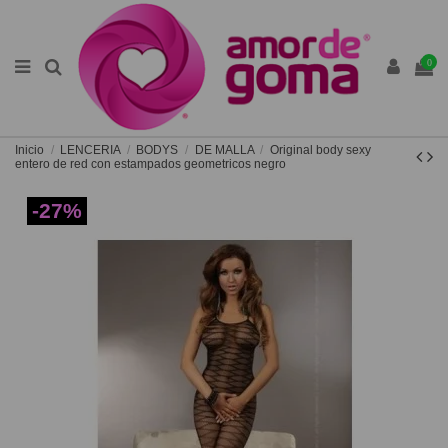
0
Inicio
LENCERIA
BODYS
DE MALLA
Original body sexy
entero de red con estampados geometricos negro
-27%