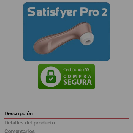
Descripción
Detalles del producto
Comentarios