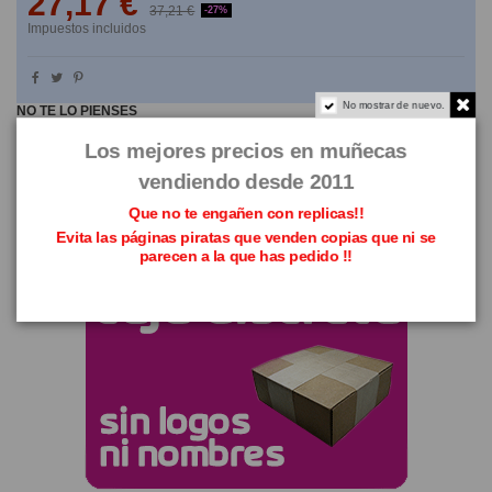
27,17 €
37,21 €
-27%
Impuestos incluidos
No mostrar de nuevo.
NO TE LO PIENSES
Los mejores precios en muñecas
vendiendo desde 2011
Que no te engañen con replicas!!
Evita las páginas piratas que venden copias que ni se
parecen a la que has pedido !!