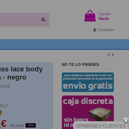
Carrito
Vacío
Conectar
NO TE LO PIENSES
ess lace body
 - negro
ROFE
4917
k
 €
59,28 €
-59%
OPINIONES CLIENTES