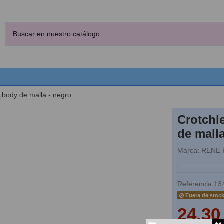
 body de malla - negro
Crotchl
de malla
Marca:
RENE 
Referencia
13
Fuera de stoc
24,30