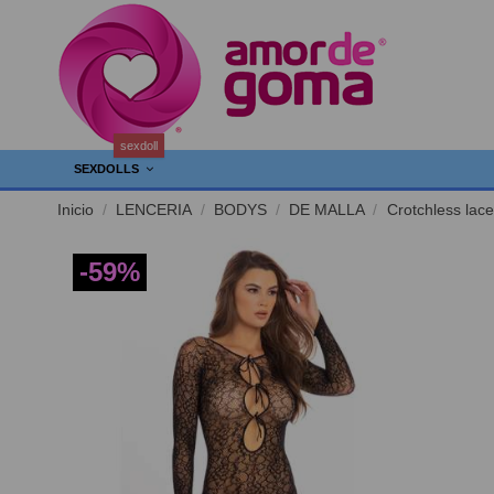
sexdoll
SEXDOLLS
Inicio
LENCERIA
BODYS
DE MALLA
Crotchless lace
-59%