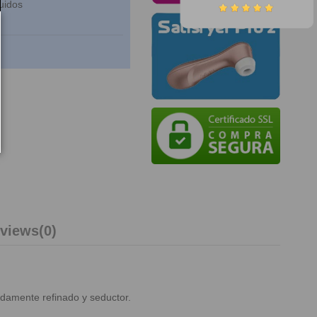
uidos
views
(0)
adamente refinado y seductor.