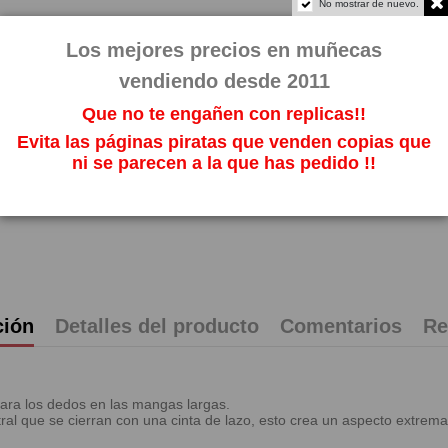
No mostrar de nuevo.
Impuestos incl
Los mejores precios en muñecas
vendiendo desde 2011
Que no te engañen con replicas!!
Evita las páginas piratas que venden copias que
ni se parecen a la que has pedido !!
ción
Detalles del producto
Comentarios
Re
 para los dedos en las mangas largas.
ntral que se cierran con una cinta de lazo, esto crea un aspecto extrem