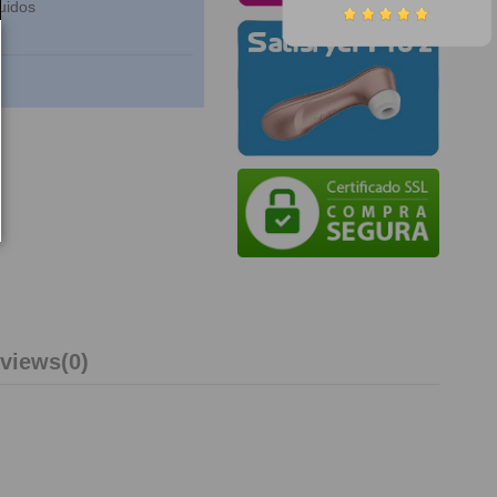
uidos
views
(0)