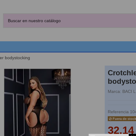
ter bodystocking
Crotchle
bodysto
Marca:
BACI 
Referencia
10
Fuera de stoc
32,14