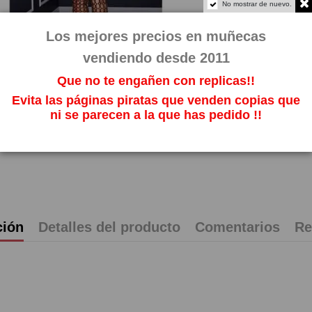
Impuestos incl
No mostrar de nuevo.
Los mejores precios en muñecas
vendiendo desde 2011
Que no te engañen con replicas!!
Evita las páginas piratas que venden copias que
ni se parecen a la que has pedido !!
ción
Detalles del producto
Comentarios
Re