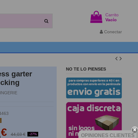
Carrito
Vacío
Conectar
NO TE LO PIENSES
ss garter
cking
LINGERIE
4463
k
 €
44,03 €
-27%
OPINIONES CLIENTES