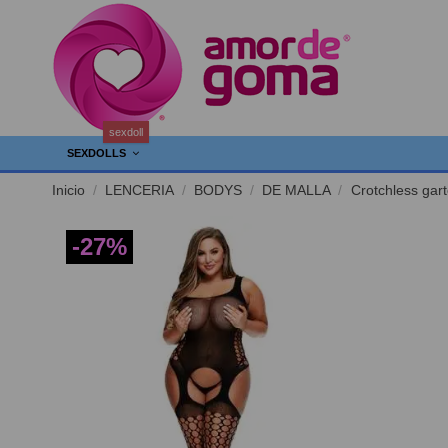
sexdoll
SEXDOLLS
Inicio
LENCERIA
BODYS
DE MALLA
Crotchless gar
-27%