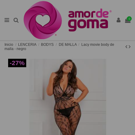
0
Inicio
LENCERIA
BODYS
DE MALLA
Lacy movie body de
malla - negro
-27%