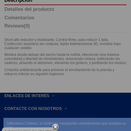
Detalles del producto
Comentarios
Reviews
(0)
Short alto reductor y modelante. Control firme, para reducir 1 talla.
Confección seamless sin costuras, tejido tridimensional 3D, invisible bajo
cualquier vestido.
Moldea desde debajo del pecho hasta la rodilla, ofreciendo una máxima
comodidad y libertad de movimientos, reduciendo cintura, estilizando las
caderas, alisando el abdomen, elevando los glúteos, y perfilando los muslos.
Cinturilla antideslizante para prevenir el enrollamiento de la prenda y
refuerzo inferior en algodón higíenico.
ENLACES DE INTERÉS
CONTACTE CON NOSOTROS
Utilizamos Cookies, si continúas navegando consideramos que aceptas su
uso.