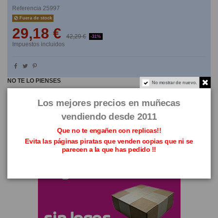
Referencia
25997
Fuera de stock
29,18 €
42,29 €
-31%
Impuestos incluidos
NO TE LO PIENSES
No mostrar de nuevo.
Los mejores precios en muñecas
vendiendo desde 2011
Que no te engañen con replicas!!
Evita las páginas piratas que venden copias que ni se
parecen a la que has pedido !!