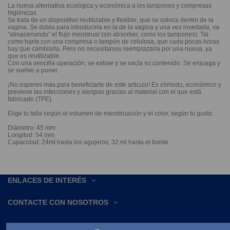
La nueva alternativa ecológica y económica a los tampones y compresas
higiénicas.
Se trata de un dispositivo reutilizable y flexible, que se coloca dentro de la
vagina. Se dobla para introducirla en la de la vagina y una vez insertada, va
“almacenando” el flujo menstrual (sin absorber, como los tampones). Tal
como haría con una compresa o tampón de celulosa, que cada pocas horas
hay que cambiarla. Pero no necesitamos reemplazarla por una nueva, ya
que es reutilizable.
Con una sencilla operación, se extrae y se vacía su contenido. Se enjuaga y
se vuelve a poner.
¡No esperes más para beneficiarte de este articulo! Es cómodo, económico y
previene las infecciones y alergias gracias al material con el que está
fabricado (TPE).
Elige tu talla según el volumen de menstruación y el color, según tu gusto.
Diámetro: 45 mm.
Longitud: 54 mm.
Capacidad: 24ml hasta los agujeros, 32 ml hasta el borde.
ENLACES DE INTERÉS
CONTACTE CON NOSOTROS