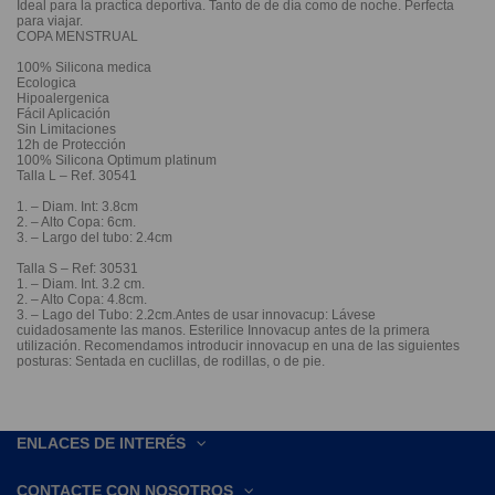
Ideal para la practica deportiva. Tanto de de día como de noche. Perfecta
para viajar.
COPA MENSTRUAL
100% Silicona medica
Ecologica
Hipoalergenica
Fácil Aplicación
Sin Limitaciones
12h de Protección
100% Silicona Optimum platinum
Talla L – Ref. 30541
1. – Diam. Int: 3.8cm
2. – Alto Copa: 6cm.
3. – Largo del tubo: 2.4cm
Talla S – Ref: 30531
1. – Diam. Int. 3.2 cm.
2. – Alto Copa: 4.8cm.
3. – Lago del Tubo: 2.2cm.Antes de usar innovacup: Lávese
cuidadosamente las manos. Esterilice Innovacup antes de la primera
utilización. Recomendamos introducir innovacup en una de las siguientes
posturas: Sentada en cuclillas, de rodillas, o de pie.
ENLACES DE INTERÉS
CONTACTE CON NOSOTROS