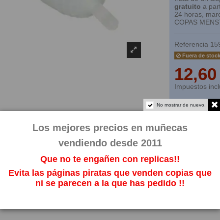
gratuito
a part
24 horas, mar
COPAS MENS
Referencia
15
Fuera de stoc
12,60
Impuestos incl
No mostrar de nuevo.
Los mejores precios en muñecas
vendiendo desde 2011
Que no te engañen con replicas!!
Evita las páginas piratas que venden copias que
ni se parecen a la que has pedido !!