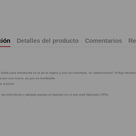
ción
Detalles del producto
Comentarios
Re
. Se dobla para introducirla en la de la vagina y una vez insertada, va “almacenando” el flujo me
 por una nueva, ya que es reutilizable.
ve a poner.
as infecciones y alergias gracias al material con el que está fabricado (TPE).