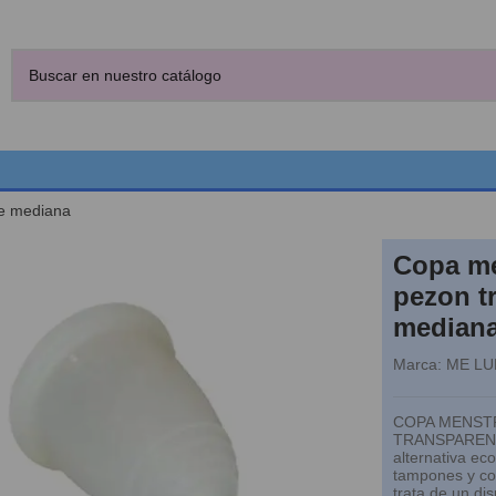
te mediana
Copa me
pezon t
median
Marca:
ME LU
COPA MENST
TRANSPARENT
alternativa ec
tampones y co
trata de un dis