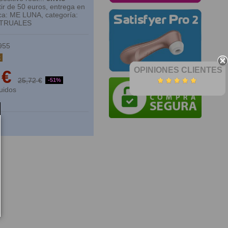
ir de 50 euros, entrega en
ca: ME LUNA, categoría:
TRUALES
955
k
OPINIONES CLIENTES
 €
25,72 €
-51%
uidos