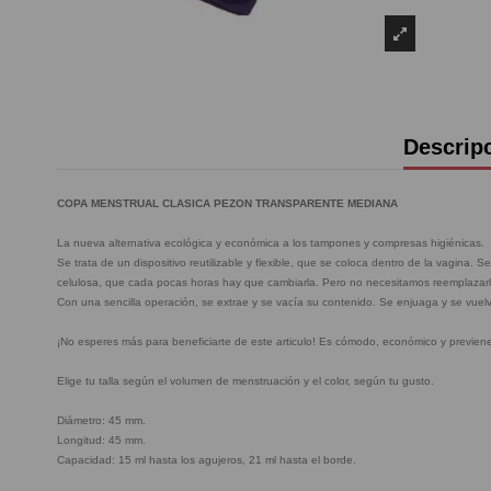
Descrip
COPA MENSTRUAL CLASICA PEZON TRANSPARENTE MEDIANA
La nueva alternativa ecológica y económica a los tampones y compresas higiénicas.
Se trata de un dispositivo reutilizable y flexible, que se coloca dentro de la vagina
celulosa, que cada pocas horas hay que cambiarla. Pero no necesitamos reemplazarla
Con una sencilla operación, se extrae y se vacía su contenido. Se enjuaga y se vuel
¡No esperes más para beneficiarte de este articulo! Es cómodo, económico y previene l
Elige tu talla según el volumen de menstruación y el color, según tu gusto.
Diámetro: 45 mm.
Longitud: 45 mm.
Capacidad: 15 ml hasta los agujeros, 21 ml hasta el borde.