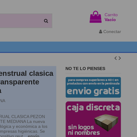
Carrito
Vacío
Conectar
NO TE LO PIENSES
nstrual clasica
ransparente
a
NA
RUAL CLASICA PEZON
E MEDIANA La nueva
ológica y económica a los
mpresas higiénicas. Se
positivo reut...
envío