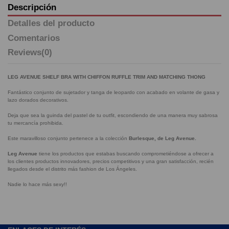
Descripción
Detalles del producto
Comentarios
Reviews
(0)
LEG AVENUE SHELF BRA WITH CHIFFON RUFFLE TRIM AND MATCHING THONG
Fantástico conjunto de sujetador y tanga de leopardo con acabado en volante de gasa y
lazo dorados decorativos.
Deja que sea la guinda del pastel de tu outfit, escondiendo de una manera muy sabrosa
tu mercancía prohibida.
Este maravilloso conjunto pertenece a la colección
Burlesque, de Leg Avenue.
Leg Avenue
tiene los productos que estabas buscando comprometiéndose a ofrecer a
los clientes productos innovadores, precios competitivos y una gran satisfacción, recién
llegados desde el distrito más fashion de Los Ángeles.
Nadie lo hace más sexy!!