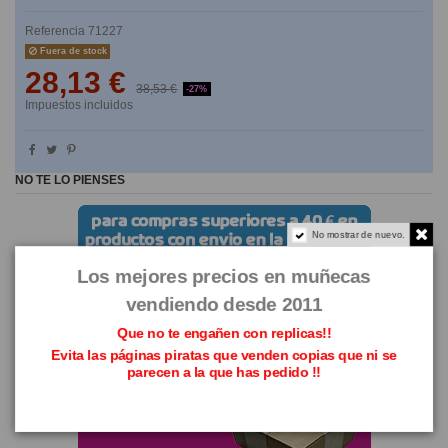
Referencia
71227
Fuera de stock
28,13 €
38,53 €
-27%
Impuestos incluidos
NO TE LO PIENSES
No mostrar de nuevo.
Los mejores precios en muñecas
vendiendo desde 2011
Que no te engañen con replicas!!
Evita las páginas piratas que venden copias que ni se
parecen a la que has pedido !!