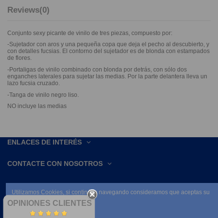
Reviews
(0)
Conjunto sexy picante de vinilo de tres piezas, compuesto por:
-Sujetador con aros y una pequeña copa que deja el pecho al descubierto, y
con detalles fucsias. El contorno del sujetador es de blonda con estampados
de flores.
-Portaligas de vinilo combinado con blonda por detrás, con sólo dos
enganches laterales para sujetar las medias. Por la parte delantera lleva un
lazo fucsia cruzado.
-Tanga de vinilo negro liso.
NO incluye las medias
ENLACES DE INTERÉS
CONTACTE CON NOSOTROS
Utilizamos Cookies, si continúas navegando consideramos que aceptas su
uso.
OPINIONES CLIENTES
Leer condiciones