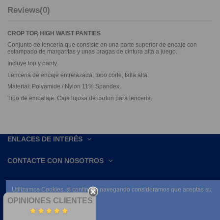
Reviews
(0)
CROP TOP, HIGH WAIST PANTIES
Conjunto de lencería que consiste en una parte superior de encaje con
estampado de margaritas y unas bragas de cintura alta a juego.
Incluye top y panty.
Lenceria de encaje entrelazada, topo corte, talla alta.
Material: Polyamide / Nylon 11% Spandex.
Tipo de embalaje: Caja lujosa de carton para lenceria.
ENLACES DE INTERÉS
CONTACTE CON NOSOTROS
Utilizamos Cookies, si continúas navegando consideramos que aceptas su
uso.
OPINIONES CLIENTES
Leer condiciones