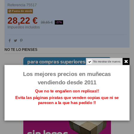
Referencia
75517
Fuera de stock
28,22 €
38,65 €
-27%
Impuestos incluidos
NO TE LO PIENSES
No mostrar de nuevo.
Los mejores precios en muñecas
vendiendo desde 2011
Que no te engañen con replicas!!
Evita las páginas piratas que venden copias que ni se
parecen a la que has pedido !!