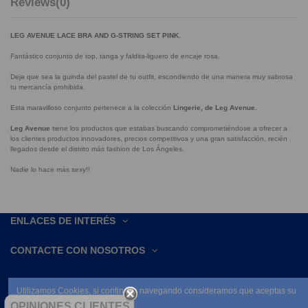
Reviews
(0)
LEG AVENUE LACE BRA AND G-STRING SET PINK.
Fantástico conjunto de top, tanga y faldita-liguero de encaje rosa.
Deja que sea la guinda del pastel de tu outfit, escondiendo de una manera muy sabrosa
tu mercancía prohibida.
Esta maravilloso conjunto pertenece a la colección
Lingerie, de Leg Avenue.
Leg Avenue
tiene los productos que estabas buscando comprometiéndose a ofrecer a
los clientes productos innovadores, precios competitivos y una gran satisfacción, recién
llegados desde el distrito más fashion de Los Ángeles.
Nadie lo hace más sexy!!
ENLACES DE INTERÉS
CONTACTE CON NOSOTROS
Utilizamos Cookies, si continúas navegando consideramos que aceptas su
uso.
OPINIONES CLIENTES