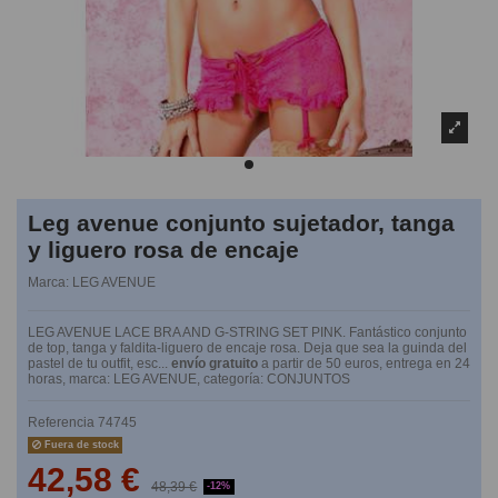
Leg avenue conjunto sujetador, tanga
y liguero rosa de encaje
Marca:
LEG AVENUE
LEG AVENUE LACE BRA AND G-STRING SET PINK. Fantástico conjunto
de top, tanga y faldita-liguero de encaje rosa. Deja que sea la guinda del
pastel de tu outfit, esc...
envío gratuito
a partir de 50 euros, entrega en 24
horas, marca: LEG AVENUE, categoría: CONJUNTOS
Referencia
74745
Fuera de stock
42,58 €
48,39 €
-12%