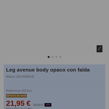
Leg avenue body opaco con falda
Marca:
LEG AVENUE
Referencia
202413
Fuera de stock
21,95 €
39,92 €
-45%
Impuestos incluidos