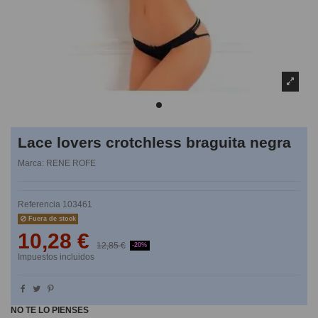
Lace lovers crotchless braguita negra
Marca:
RENE ROFE
Referencia
103461
Fuera de stock
10,28 €
12,85 €
-20%
Impuestos incluidos
NO TE LO PIENSES