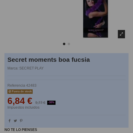
Secret moments boa fucsia
Marca:
SECRET PLAY
Referencia
42483
Fuera de stock
6,84 €
9,77 €
-30%
Impuestos incluidos
NO TE LO PIENSES