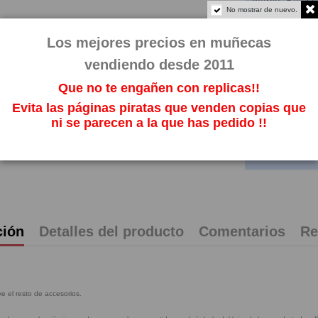
marca: BACI L
No mostrar de nuevo.
COMPLEMEN
Los mejores precios en muñecas
Referencia
74
Fuera de stoc
vendiendo desde 2011
25,90
Que no te engañen con replicas!!
Impuestos incl
Evita las páginas piratas que venden copias que
ni se parecen a la que has pedido !!
ción
Detalles del producto
Comentarios
Re
e el resto de accesorios.