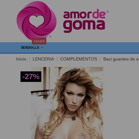
sexdoll
SEXDOLLS
Inicio
LENCERIA
COMPLEMENTOS
Baci guantes de e
-27%