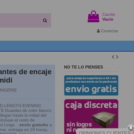
Carrito
Vacío
Conectar
NO TE LO PIENSES
antes de encaje
midi
LINGERIE
ID-LENGTH EVENING
 Guantes de color blanco
llegan hasta la mitad del
incluye el resto de
ci Linge...
envío gratuito
a
uros, entrega en 24 horas,
OPINIONES CLIENTES