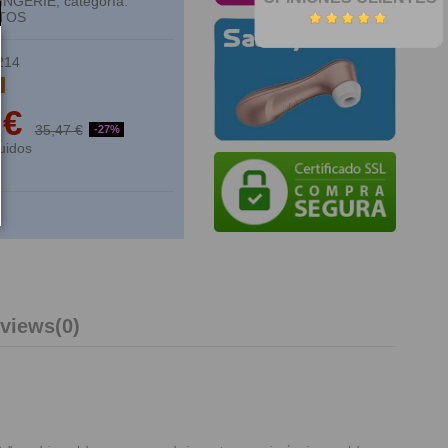
INGERIE, categoría:
TOS
214
k
 €
35,47 €
-27%
uidos
views
(0)