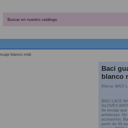
ncaje blanco midi
Baci gu
blanco 
Marca:
BACI 
BACI LACE M
GLOVES WHITE
de encaje que 
antebrazo. No 
accesorios. Ba
partir de 50 e