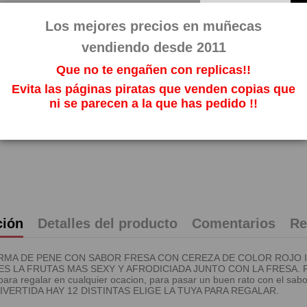
3,59 
Los mejores precios en muñecas
Impuestos incl
vendiendo desde 2011
Que no te engañen con replicas!!
Evita las páginas piratas que venden copias que
ni se parecen a la que has pedido !!
ción
Detalles del producto
Comentarios
Re
RMA DE PENE CON SABOR FRESA CON CEREZA DE COLOR ROJO INTE
REZAS ES LA FRUTAS MAS SEXY Y AFRODICIADA JUNTO CON LA FRE
ara regalar en cualquier ocacion, para pasar un buen rato con el s
ERTIDA HAY 12 DISTINTAS ELIGE LA TUYA PARA REGALAR.