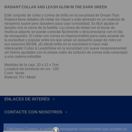
RADIANT COLLAR AND LEASH GLOW IN THE DARK GREEN
Este conjunto de collar y correa de brillo en la oscuridad de Dream Toys
Radiant tiene detalles de metal sin níquel y está alineado en un material de
neopreno suave pero duradero para usar comodidad. Es fácil ajustar el
tamaño con el cierre de la hebilla. La correa de metal con el bucle de
muñeca adjunto se puede conectar fácilmente o desconectarse con el clip
de mosquetón. El collar con correa es imprescindible para cada amante de
la esclavitud y popular entre los que aman un pequeño juego de roles en
sus sesiones BDSM. ¡El efecto brillo en la oscuridad lo hace más
interesante! Collar & LeashGlow en la oscuridad con suave neoprenenenkel
sin hilería ajustable con el simple estilo de cinturón de correa está conectado
a una cadena extraíble
Medidas de la caja: 20 x 12 x 7cm
Longitud del producto en cm.: 105
Color: Verde
Material: PU / Metal
ENLACES DE INTERÉS
CONTACTE CON NOSOTROS
Utilizamos Cookies, si continúas navegando consideramos que aceptas su