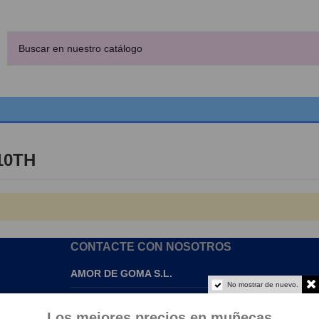
210TH
CONTACTE CON NOSOTROS
AMOR DE GOMA S.L.
No mostrar de nuevo.
info@amordegoma.com
Los mejores precios en muñecas