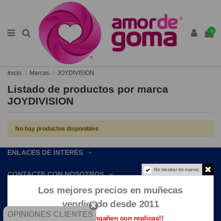
0
Inicio
Marcas
JOYDIVISION
Listado de productos por marca
JOYDIVISION
No hay productos disponibles
ENLACES DE INTERÉS
No mostrar de nuevo.
CONTACTE CON NOSOTROS
Los mejores precios en muñecas
vendiendo desde 2011
OPINIONES CLIENTES
Que no te engañen con replicas!!