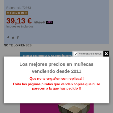
Referencia
72863
Fuera de stock
39,13 €
53,61 €
-27%
Impuestos incluidos
NO TE LO PIENSES
No mostrar de nuevo.
Los mejores precios en muñecas
vendiendo desde 2011
Que no te engañen con replicas!!
Evita las páginas piratas que venden copias que ni se
parecen a la que has pedido !!