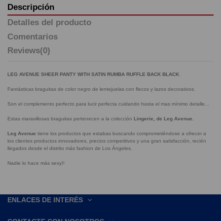
Descripción
Detalles del producto
Comentarios
Reviews
(0)
LEG AVENUE SHEER PANTY WITH SATIN RUMBA RUFFLE BACK BLACK
.
Fantásticas braguitas de color negro de lentejuelas con flecos y lazos decorativos.
Son el complemento perfecto para lucir perfecta cuidando hasta el mas mínimo detalle...
Estas maravillosas braguitas pertenecen a la colección
Lingerie, de Leg Avenue.
Leg Avenue
tiene los productos que estabas buscando comprometiéndose a ofrecer a
los clientes productos innovadores, precios competitivos y una gran satisfacción, recién
llegados desde el distrito más fashion de Los Ángeles.
Nadie lo hace más sexy!!
ENLACES DE INTERÉS