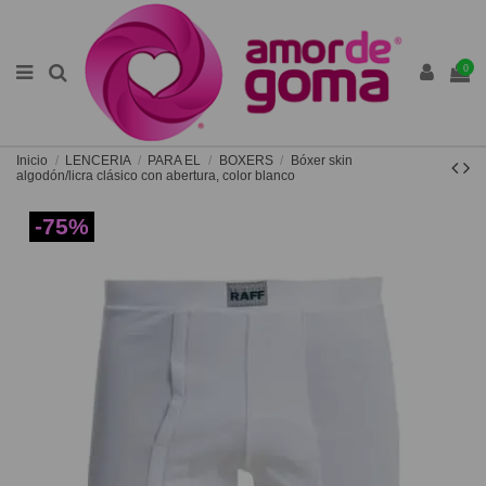
0
Inicio
LENCERIA
PARA EL
BOXERS
Bóxer skin
algodón/licra clásico con abertura, color blanco
-75%