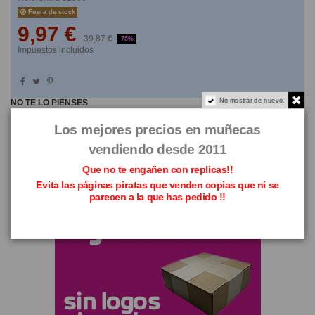
Fuera de stock
9,97 €
39,87 €
-75%
Impuestos incluidos
No mostrar de nuevo.
NO TE LO PIENSES
Los mejores precios en muñecas
vendiendo desde 2011
Que no te engañen con replicas!!
Evita las páginas piratas que venden copias que ni se
parecen a la que has pedido !!