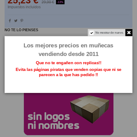
25,23 €
29,00 €
-13%
Impuestos incluidos
NO TE LO PIENSES
No mostrar de nuevo.
Los mejores precios en muñecas
vendiendo desde 2011
Que no te engañen con replicas!!
Evita las páginas piratas que venden copias que ni se
parecen a la que has pedido !!