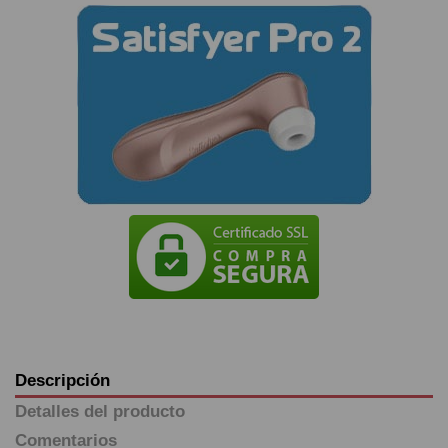
Descripción
Detalles del producto
Comentarios