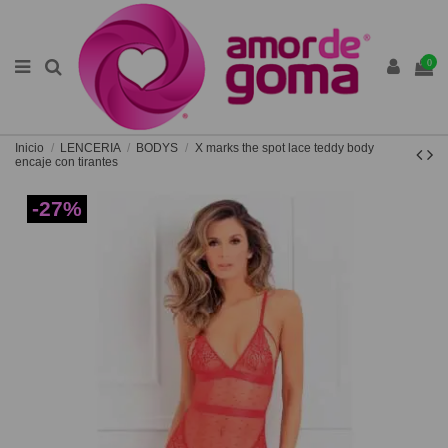
0
Inicio
LENCERIA
BODYS
X marks the spot lace teddy body
encaje con tirantes
-27%