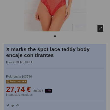
X marks the spot lace teddy body
encaje con tirantes
Marca:
RENE ROFE
Referencia
103536
Fuera de stock
27,74 €
38,00 €
-27%
Impuestos incluidos