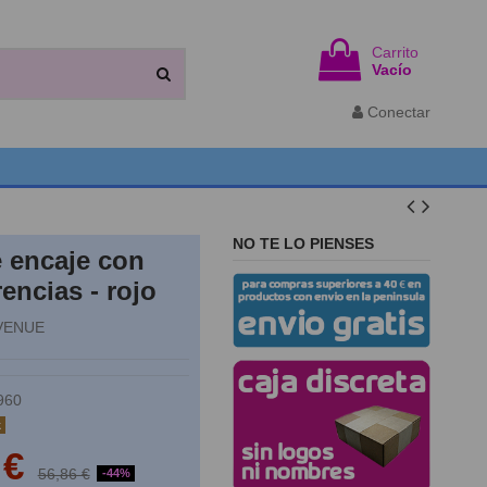
Carrito
Vacío
Conectar
NO TE LO PIENSES
 encaje con
encias - rojo
VENUE
960
k
 €
56,86 €
-44%