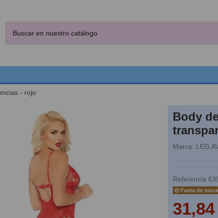
ncias - rojo
Body de
transpar
Marca:
LEG A
Referencia
63
Fuera de stoc
31,84