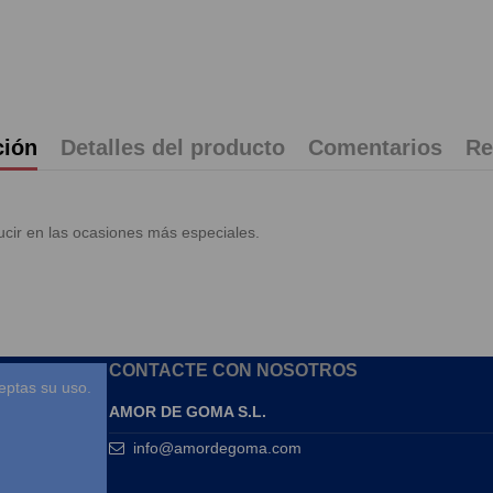
ción
Detalles del producto
Comentarios
Re
lucir en las ocasiones más especiales.
CONTACTE CON NOSOTROS
eptas su uso.
AMOR DE GOMA S.L.
info@amordegoma.com