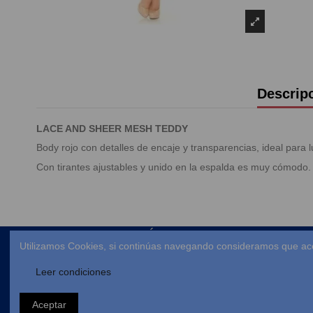
Descrip
LACE AND SHEER MESH TEDDY
Body rojo con detalles de encaje y transparencias, ideal para 
Con tirantes ajustables y unido en la espalda es muy cómodo.
ENLACES DE INTERÉS
Utilizamos Cookies, si continúas navegando consideramos que ac
Envío
Leer condiciones
Aviso legal
Términos y condiciones
Aceptar
Contacte con nosotros