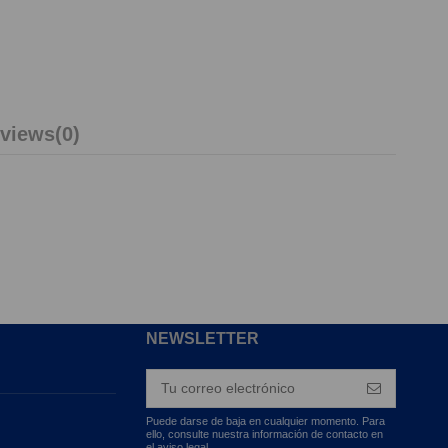
views
(0)
NEWSLETTER
Puede darse de baja en cualquier momento. Para
ello, consulte nuestra información de contacto en
el aviso legal.