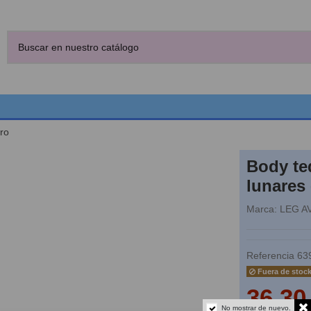
ro
Body te
lunares 
Marca:
LEG A
Referencia
63
Fuera de stoc
36,30
No mostrar de nuevo.