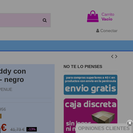
Carrito
Vacío
Conectar
NO TE LO PIENSES
ddy con
- negro
VENUE
956
k
 €
OPINIONES CLIENTES
41,73 €
-13%