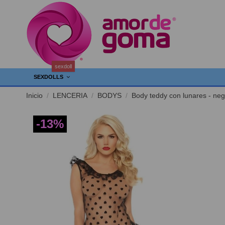
sexdoll
SEXDOLLS
Inicio
LENCERIA
BODYS
Body teddy con lunares - neg
-13%