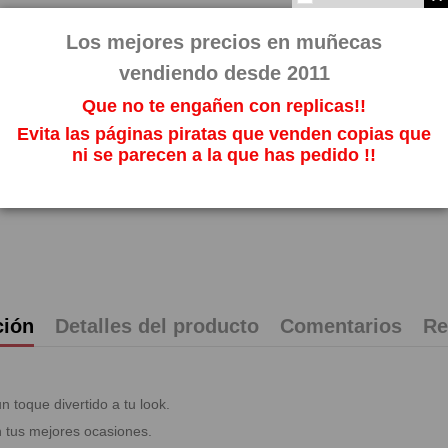
Impuestos incl
Los mejores precios en muñecas
vendiendo desde 2011
Que no te engañen con replicas!!
Evita las páginas piratas que venden copias que
ni se parecen a la que has pedido !!
ción
Detalles del producto
Comentarios
Re
 toque divertido a tu look.
n tus mejores ocasiones.