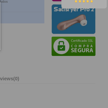
uidos
views
(0)