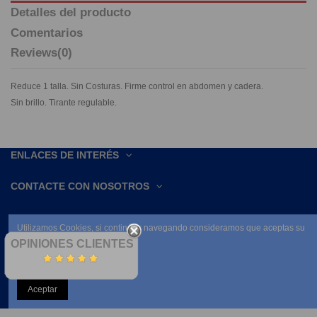
Detalles del producto
Comentarios
Reviews
(0)
Reduce 1 talla. Sin Costuras. Firme control en abdomen y cadera.
Sin brillo. Tirante regulable.
ENLACES DE INTERÉS
CONTACTE CON NOSOTROS
Utilizamos Cookies, si continúas navegando consideramos que aceptas su
uso.
OPINIONES CLIENTES
Leer condiciones
NEWSLETTER
Aceptar