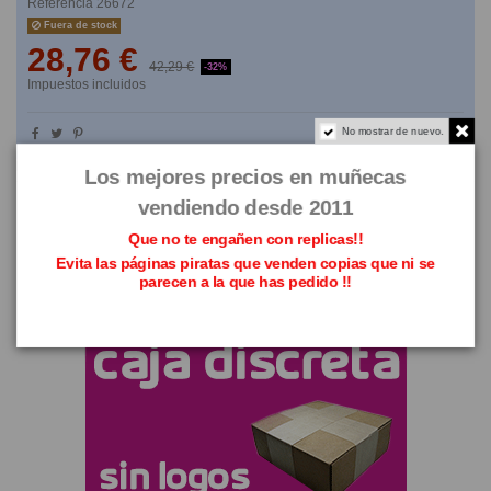
Referencia
26672
Fuera de stock
28,76 €
42,29 €
-32%
Impuestos incluidos
No mostrar de nuevo.
NO TE LO PIENSES
Los mejores precios en muñecas
vendiendo desde 2011
Que no te engañen con replicas!!
Evita las páginas piratas que venden copias que ni se
parecen a la que has pedido !!