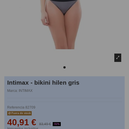
Intimax - bikini hilen gris
Marca:
INTIMAX
Referencia
82709
Fuera de stock
40,91 €
83,49 €
-51%
Impuestos incluidos