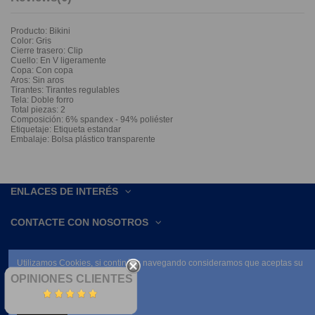
Producto: Bikini
Color: Gris
Cierre trasero: Clip
Cuello: En V ligeramente
Copa: Con copa
Aros: Sin aros
Tirantes: Tirantes regulables
Tela: Doble forro
Total piezas: 2
Composición: 6% spandex - 94% poliéster
Etiquetaje: Etiqueta estandar
Embalaje: Bolsa plástico transparente
ENLACES DE INTERÉS
CONTACTE CON NOSOTROS
Utilizamos Cookies, si continúas navegando consideramos que aceptas su
uso.
OPINIONES CLIENTES
Leer condiciones