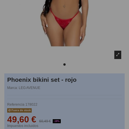
Phoenix bikini set - rojo
Marca:
LEG AVENUE
Referencia
178022
Fuera de stock
49,60 €
60,49 €
-18%
Impuestos incluidos