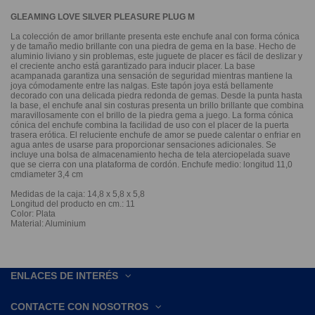
GLEAMING LOVE SILVER PLEASURE PLUG M
La colección de amor brillante presenta este enchufe anal con forma cónica
y de tamaño medio brillante con una piedra de gema en la base. Hecho de
aluminio liviano y sin problemas, este juguete de placer es fácil de deslizar y
el creciente ancho está garantizado para inducir placer. La base
acampanada garantiza una sensación de seguridad mientras mantiene la
joya cómodamente entre las nalgas. Este tapón joya está bellamente
decorado con una delicada piedra redonda de gemas. Desde la punta hasta
la base, el enchufe anal sin costuras presenta un brillo brillante que combina
maravillosamente con el brillo de la piedra gema a juego. La forma cónica
cónica del enchufe combina la facilidad de uso con el placer de la puerta
trasera erótica. El reluciente enchufe de amor se puede calentar o enfriar en
agua antes de usarse para proporcionar sensaciones adicionales. Se
incluye una bolsa de almacenamiento hecha de tela aterciopelada suave
que se cierra con una plataforma de cordón. Enchufe medio: longitud 11,0
cmdiameter 3,4 cm
Medidas de la caja: 14,8 x 5,8 x 5,8
Longitud del producto en cm.: 11
Color: Plata
Material: Aluminium
ENLACES DE INTERÉS
CONTACTE CON NOSOTROS